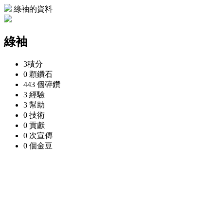
綠袖的資料
綠袖
3
積分
0 顆
鑽石
443 個
碎鑽
3
經驗
3
幫助
0
技術
0
貢獻
0 次
宣傳
0 個
金豆