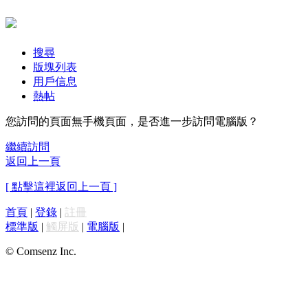
搜尋
版塊列表
用戶信息
熱帖
您訪問的頁面無手機頁面，是否進一步訪問電腦版？
繼續訪問
返回上一頁
[ 點擊這裡返回上一頁 ]
首頁
|
登錄
|
註冊
標準版
|
觸屏版
|
電腦版
|
© Comsenz Inc.