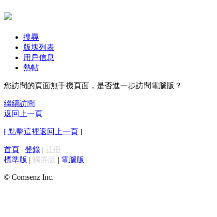
搜尋
版塊列表
用戶信息
熱帖
您訪問的頁面無手機頁面，是否進一步訪問電腦版？
繼續訪問
返回上一頁
[ 點擊這裡返回上一頁 ]
首頁
|
登錄
|
註冊
標準版
|
觸屏版
|
電腦版
|
© Comsenz Inc.