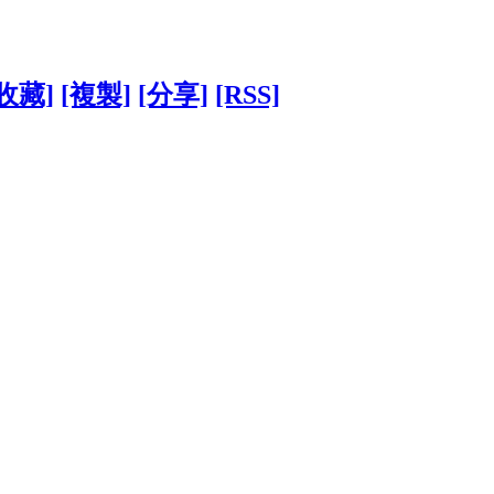
[收藏]
[複製]
[分享]
[RSS]