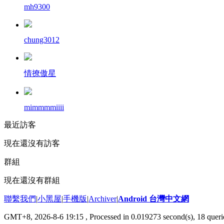
mh9300
chung3012
情撩傲星
mimmmmiiii
最近訪客
現在還沒有訪客
群組
現在還沒有群組
聯繫我們
|
小黑屋
|
手機版
|
Archiver
|
Android 台灣中文網
GMT+8, 2026-8-6 19:15
, Processed in 0.019273 second(s), 18 que