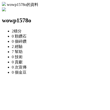
wowp1578o的資料
wowp1578o
2
積分
0 顆
鑽石
0 個
碎鑽
2
經驗
7
幫助
0
技術
0
貢獻
0 次
宣傳
0 個
金豆