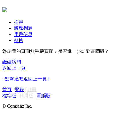
搜尋
版塊列表
用戶信息
熱帖
您訪問的頁面無手機頁面，是否進一步訪問電腦版？
繼續訪問
返回上一頁
[ 點擊這裡返回上一頁 ]
首頁
|
登錄
|
註冊
標準版
|
觸屏版
|
電腦版
|
© Comsenz Inc.