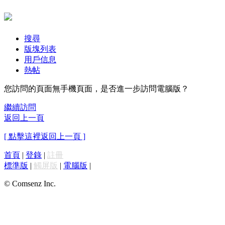
搜尋
版塊列表
用戶信息
熱帖
您訪問的頁面無手機頁面，是否進一步訪問電腦版？
繼續訪問
返回上一頁
[ 點擊這裡返回上一頁 ]
首頁
|
登錄
|
註冊
標準版
|
觸屏版
|
電腦版
|
© Comsenz Inc.