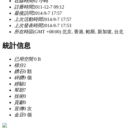
在線時間
92 小時
註冊時間
2011-12-7 09:12
最後訪問
2014-9-7 17:57
上次活動時間
2014-9-7 17:57
上次發表時間
2014-9-7 17:53
所在時區
(GMT +08:00) 北京, 香港, 帕斯, 新加坡, 台北
統計信息
已用空間
0 B
積分
2
鑽石
0 顆
碎鑽
0 個
經驗
2
幫助
7
技術
0
貢獻
0
宣傳
0 次
金豆
0 個