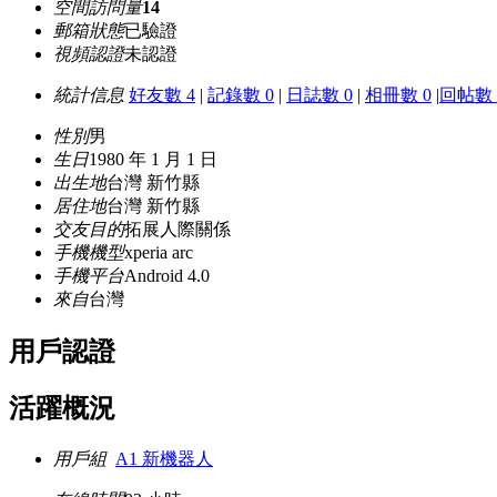
空間訪問量
14
郵箱狀態
已驗證
視頻認證
未認證
統計信息
好友數 4
|
記錄數 0
|
日誌數 0
|
相冊數 0
|
回帖數 
性別
男
生日
1980 年 1 月 1 日
出生地
台灣 新竹縣
居住地
台灣 新竹縣
交友目的
拓展人際關係
手機機型
xperia arc
手機平台
Android 4.0
來自
台灣
用戶認證
活躍概況
用戶組
A1 新機器人