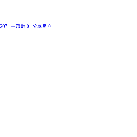
207
|
主題數 0
|
分享數 0