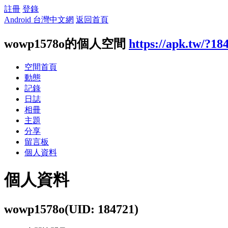
註冊
登錄
Android 台灣中文網
返回首頁
wowp1578o的個人空間
https://apk.tw/?18
空間首頁
動態
記錄
日誌
相冊
主題
分享
留言板
個人資料
個人資料
wowp1578o
(UID: 184721)