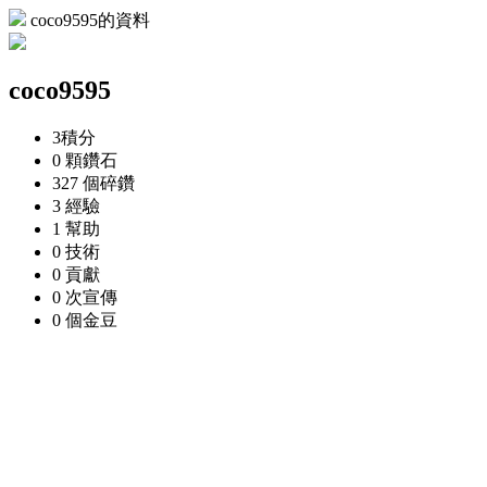
coco9595的資料
coco9595
3
積分
0 顆
鑽石
327 個
碎鑽
3
經驗
1
幫助
0
技術
0
貢獻
0 次
宣傳
0 個
金豆