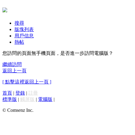
搜尋
版塊列表
用戶信息
熱帖
您訪問的頁面無手機頁面，是否進一步訪問電腦版？
繼續訪問
返回上一頁
[ 點擊這裡返回上一頁 ]
首頁
|
登錄
|
註冊
標準版
|
觸屏版
|
電腦版
|
© Comsenz Inc.