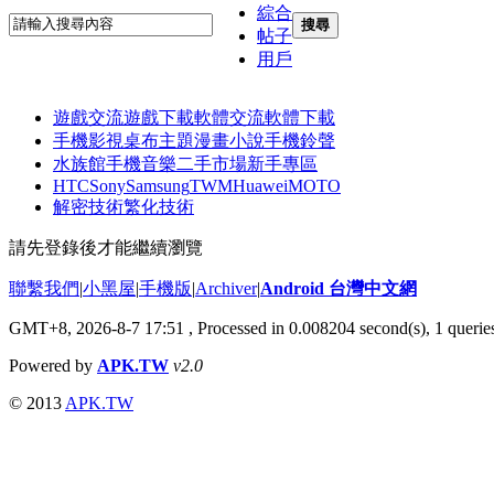
綜合
搜尋
帖子
用戶
遊戲交流
遊戲下載
軟體交流
軟體下載
手機影視
桌布主題
漫畫小說
手機鈴聲
水族館
手機音樂
二手市場
新手專區
HTC
Sony
Samsung
TWM
Huawei
MOTO
解密技術
繁化技術
請先登錄後才能繼續瀏覽
聯繫我們
|
小黑屋
|
手機版
|
Archiver
|
Android 台灣中文網
GMT+8, 2026-8-7 17:51
, Processed in 0.008204 second(s), 1 quer
Powered by
APK.TW
v2.0
© 2013
APK.TW