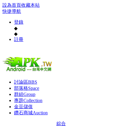
設為首頁
收藏本站
快捷導航
登錄
◆
◆
註冊
討論區
BBS
部落格
Space
群組
Group
專題
Collection
金豆儲值
鑽石商城
Auction
綜合