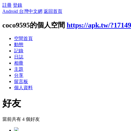
註冊
登錄
Android 台灣中文網
返回首頁
coco9595的個人空間
https://apk.tw/?1714
空間首頁
動態
記錄
日誌
相冊
主題
分享
留言板
個人資料
好友
當前共有
4
個好友