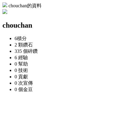
chouchan的資料
chouchan
6
積分
2 顆
鑽石
335 個
碎鑽
6
經驗
0
幫助
0
技術
0
貢獻
0 次
宣傳
0 個
金豆