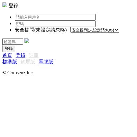
登錄
安全提問(未設定請忽略)
登錄
首頁
|
登錄
|
註冊
標準版
|
觸屏版
|
電腦版
|
© Comsenz Inc.