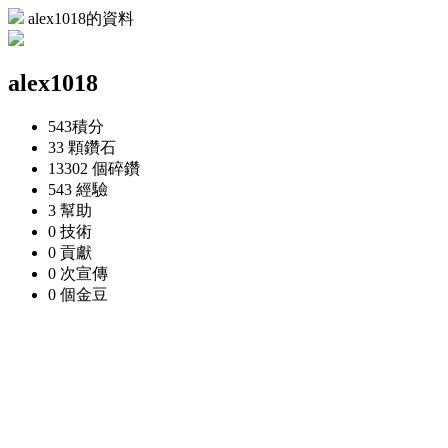
alex1018的資料
alex1018
543
積分
33 顆
鑽石
13302 個
碎鑽
543
經驗
3
幫助
0
技術
0
貢獻
0 次
宣傳
0 個
金豆