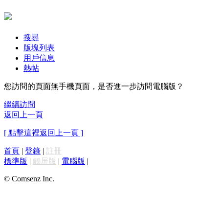
搜尋
版塊列表
用戶信息
熱帖
您訪問的頁面無手機頁面，是否進一步訪問電腦版？
繼續訪問
返回上一頁
[ 點擊這裡返回上一頁 ]
首頁
|
登錄
|
註冊
標準版
|
觸屏版
|
電腦版
|
© Comsenz Inc.