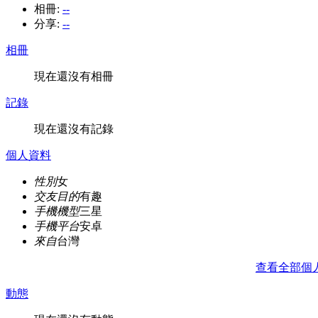
相冊:
--
分享:
--
相冊
現在還沒有相冊
記錄
現在還沒有記錄
個人資料
性別
女
交友目的
有趣
手機機型
三星
手機平台
安卓
來自
台灣
查看全部個
動態