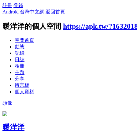
註冊
登錄
Android 台灣中文網
返回首頁
暖洋洋的個人空間
https://apk.tw/?163201
空間首頁
動態
記錄
日誌
相冊
主題
分享
留言板
個人資料
頭像
暖洋洋