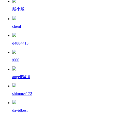
戴小戴
chenf
q4884413
j000
angell5410
shimmer172
davidbest