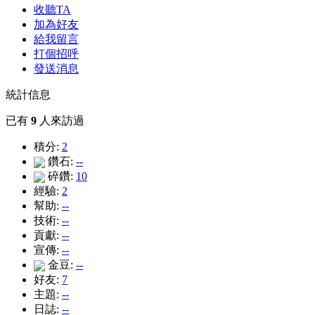
收聽TA
加為好友
給我留言
打個招呼
發送消息
統計信息
已有
9
人來訪過
積分:
2
鑽石:
--
碎鑽:
10
經驗:
2
幫助:
--
技術:
--
貢獻:
--
宣傳:
--
金豆:
--
好友:
7
主題:
--
日誌:
--