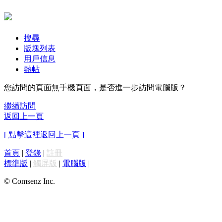
搜尋
版塊列表
用戶信息
熱帖
您訪問的頁面無手機頁面，是否進一步訪問電腦版？
繼續訪問
返回上一頁
[ 點擊這裡返回上一頁 ]
首頁
|
登錄
|
註冊
標準版
|
觸屏版
|
電腦版
|
© Comsenz Inc.