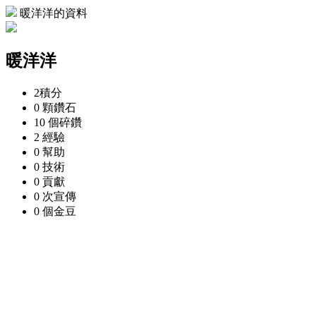
暖洋洋的資料
暖洋洋
2
積分
0 顆
鑽石
10 個
碎鑽
2
經驗
0
幫助
0
技術
0
貢獻
0 次
宣傳
0 個
金豆