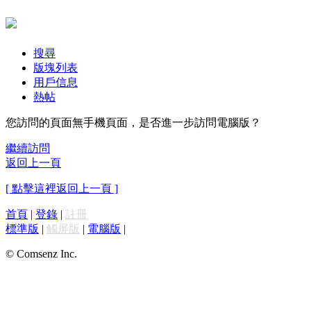
搜尋
版塊列表
用戶信息
熱帖
您訪問的頁面無手機頁面，是否進一步訪問電腦版？
繼續訪問
返回上一頁
[ 點擊這裡返回上一頁 ]
首頁
|
登錄
|
註冊
標準版
|
觸屏版
|
電腦版
|
© Comsenz Inc.