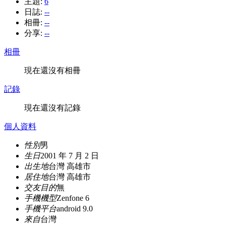
主題:
6
日誌:
--
相冊:
--
分享:
--
相冊
現在還沒有相冊
記錄
現在還沒有記錄
個人資料
性別
男
生日
2001 年 7 月 2 日
出生地
台灣 高雄市
居住地
台灣 高雄市
交友目的
無
手機機型
Zenfone 6
手機平台
android 9.0
來自
台灣