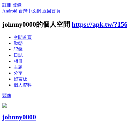
註冊
登錄
Android 台灣中文網
返回首頁
johnny0000的個人空間
https://apk.tw/?15
空間首頁
動態
記錄
日誌
相冊
主題
分享
留言板
個人資料
頭像
johnny0000