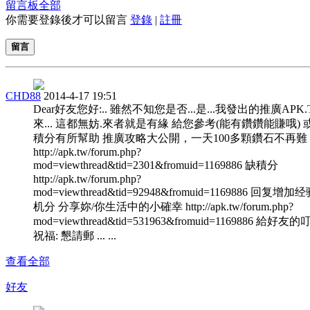
留言板
全部
你需要登錄後才可以留言
登錄
|
註冊
留言
CHD88
2014-4-17 19:51
Dear好友您好:.. 雖然不知您是否...是...我發出的推廣APK
來... 這都無妨.來者就是有緣 給您參考(能有鑽鑽能賺哦) 
積分有所幫助 推廣攻略大公開，一天100多顆鑽石不再難
http://apk.tw/forum.php?
mod=viewthread&tid=2301&fromuid=1169886 缺積分
http://apk.tw/forum.php?
mod=viewthread&tid=92948&fromuid=1169886 回复增加
机分 分享妳/你生活中的小確幸 http://apk.tw/forum.php?
mod=viewthread&tid=531963&fromuid=1169886 給好友
祝福: 懇請郵 ... ...
查看全部
好友