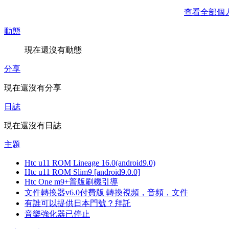
查看全部個
動態
現在還沒有動態
分享
現在還沒有分享
日誌
現在還沒有日誌
主題
Htc u11 ROM Lineage 16.0(android9.0)
Htc u11 ROM Slim9 [android9.0.0]
Htc One m9+普版刷機引導
文件轉換器v6.0付費版 轉換視頻，音頻，文件
有誰可以提供日本門號？拜託
音樂強化器已停止