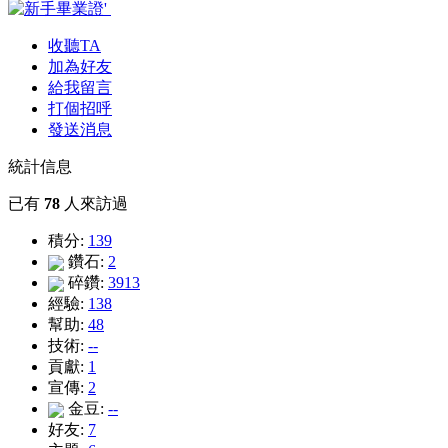
收聽TA
加為好友
給我留言
打個招呼
發送消息
統計信息
已有
78
人來訪過
積分:
139
鑽石:
2
碎鑽:
3913
經驗:
138
幫助:
48
技術:
--
貢獻:
1
宣傳:
2
金豆:
--
好友:
7