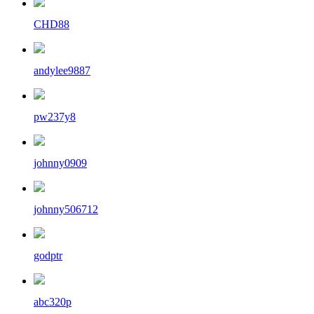
CHD88
andylee9887
pw237y8
johnny0909
johnny506712
godptr
abc320p