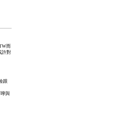
.TW而
或許對
经验跟
的叮嚀與