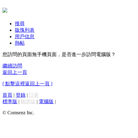
搜尋
版塊列表
用戶信息
熱帖
您訪問的頁面無手機頁面，是否進一步訪問電腦版？
繼續訪問
返回上一頁
[ 點擊這裡返回上一頁 ]
首頁
|
登錄
|
註冊
標準版
|
觸屏版
|
電腦版
|
© Comsenz Inc.