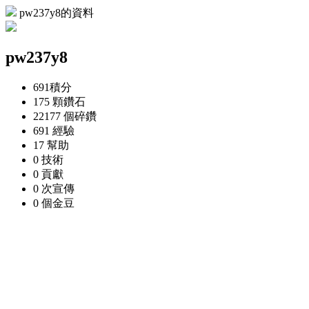
pw237y8的資料
pw237y8
691
積分
175 顆
鑽石
22177 個
碎鑽
691
經驗
17
幫助
0
技術
0
貢獻
0 次
宣傳
0 個
金豆