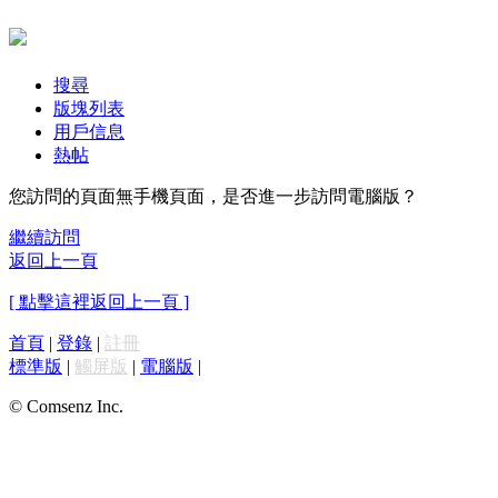
搜尋
版塊列表
用戶信息
熱帖
您訪問的頁面無手機頁面，是否進一步訪問電腦版？
繼續訪問
返回上一頁
[ 點擊這裡返回上一頁 ]
首頁
|
登錄
|
註冊
標準版
|
觸屏版
|
電腦版
|
© Comsenz Inc.