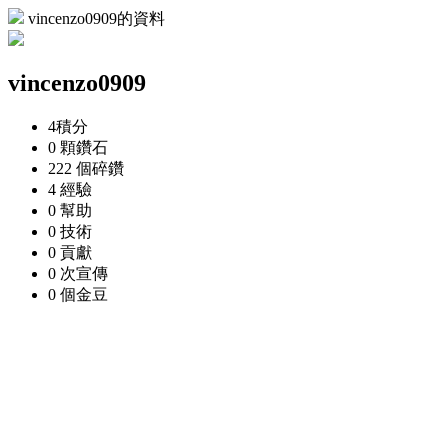
vincenzo0909的資料
vincenzo0909
4
積分
0 顆
鑽石
222 個
碎鑽
4
經驗
0
幫助
0
技術
0
貢獻
0 次
宣傳
0 個
金豆