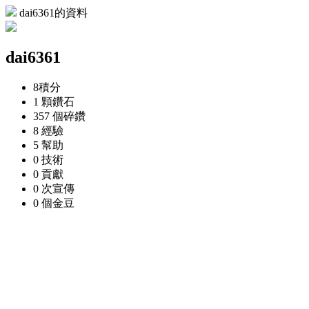
dai6361的資料
dai6361
8
積分
1 顆
鑽石
357 個
碎鑽
8
經驗
5
幫助
0
技術
0
貢獻
0 次
宣傳
0 個
金豆