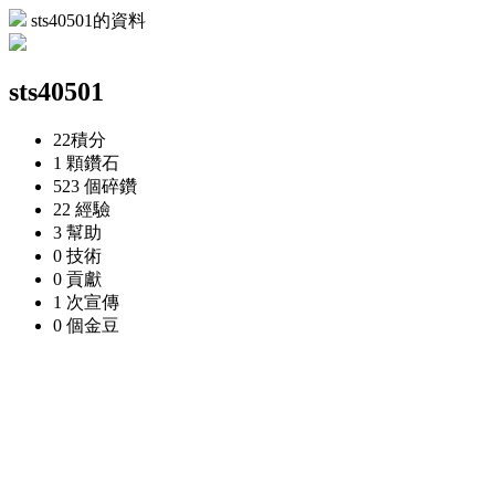
sts40501的資料
sts40501
22
積分
1 顆
鑽石
523 個
碎鑽
22
經驗
3
幫助
0
技術
0
貢獻
1 次
宣傳
0 個
金豆