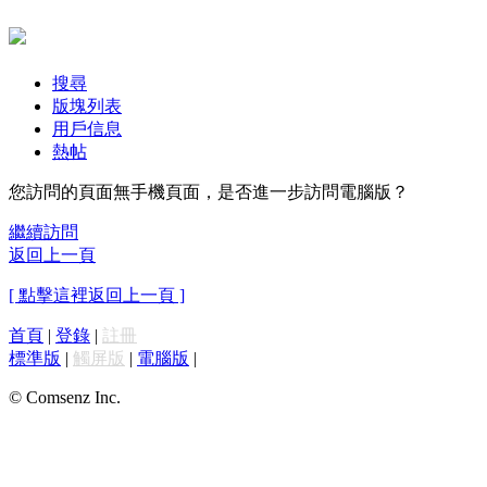
搜尋
版塊列表
用戶信息
熱帖
您訪問的頁面無手機頁面，是否進一步訪問電腦版？
繼續訪問
返回上一頁
[ 點擊這裡返回上一頁 ]
首頁
|
登錄
|
註冊
標準版
|
觸屏版
|
電腦版
|
© Comsenz Inc.