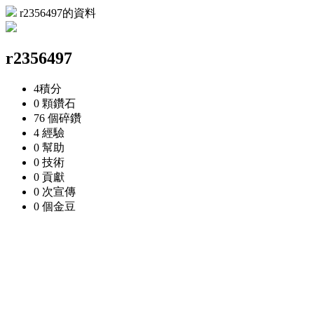
r2356497的資料
r2356497
4
積分
0 顆
鑽石
76 個
碎鑽
4
經驗
0
幫助
0
技術
0
貢獻
0 次
宣傳
0 個
金豆