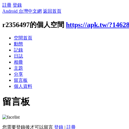
註冊
登錄
Android 台灣中文網
返回首頁
r2356497的個人空間
https://apk.tw/?1462
空間首頁
動態
記錄
日誌
相冊
主題
分享
留言板
個人資料
留言板
您需要登錄後才可以留言
登錄
|
註冊