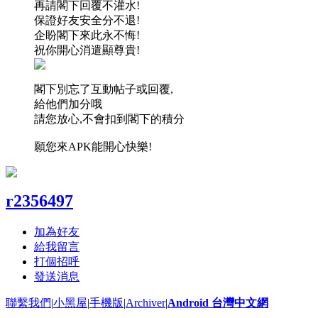
再請閣下回覆不灌水!
保證好友安全分不退!
企盼閣下來此永不悔!
祝你開心消遣顯尊貴!
閣下別忘了互動帖子或回覆,
給他們加分哦
請您放心,不會扣到閣下的積分
願您來APK能開心快樂!
r2356497
加為好友
給我留言
打個招呼
發送消息
聯繫我們
|
小黑屋
|
手機版
|
Archiver
|
Android 台灣中文網