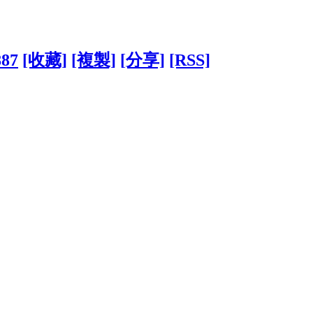
887
[收藏]
[複製]
[分享]
[RSS]