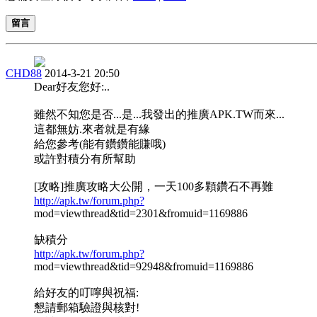
留言
CHD88
2014-3-21 20:50
Dear好友您好:..
雖然不知您是否...是...我發出的推廣APK.TW而來...
這都無妨.來者就是有緣
給您參考(能有鑽鑽能賺哦)
或許對積分有所幫助
[攻略]推廣攻略大公開，一天100多顆鑽石不再難
http://apk.tw/forum.php?
mod=viewthread&tid=2301&fromuid=1169886
缺積分
http://apk.tw/forum.php?
mod=viewthread&tid=92948&fromuid=1169886
給好友的叮嚀與祝福:
懇請郵箱驗證與核對!