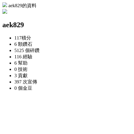
aek829的資料
aek829
117
積分
6 顆
鑽石
5125 個
碎鑽
116
經驗
6
幫助
0
技術
3
貢獻
397 次
宣傳
0 個
金豆