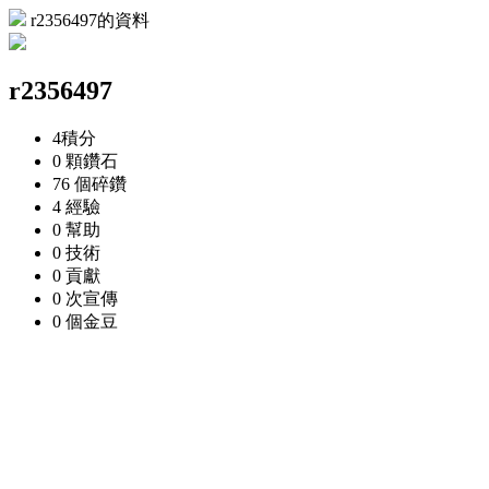
r2356497的資料
r2356497
4
積分
0 顆
鑽石
76 個
碎鑽
4
經驗
0
幫助
0
技術
0
貢獻
0 次
宣傳
0 個
金豆