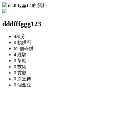
dddfffggg123的資料
dddfffggg123
4
積分
0 顆
鑽石
65 個
碎鑽
4
經驗
0
幫助
0
技術
0
貢獻
0 次
宣傳
0 個
金豆