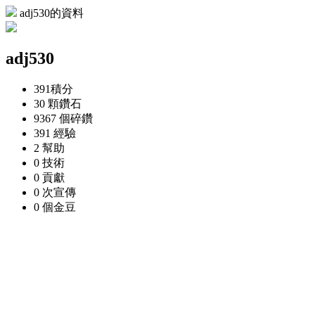
adj530的資料
adj530
391
積分
30 顆
鑽石
9367 個
碎鑽
391
經驗
2
幫助
0
技術
0
貢獻
0 次
宣傳
0 個
金豆