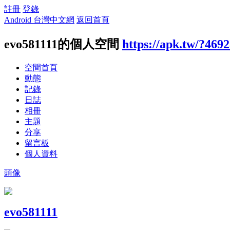
註冊
登錄
Android 台灣中文網
返回首頁
evo581111的個人空間
https://apk.tw/?469
空間首頁
動態
記錄
日誌
相冊
主題
分享
留言板
個人資料
頭像
evo581111