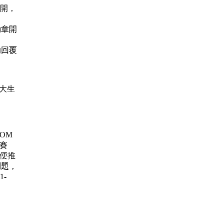
公開，
節勛章開
主的回覆
 女大生
 ROM
大賽
賽 順便推
問題，
1-