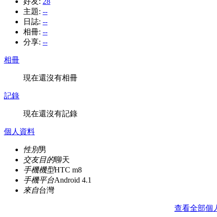
好友:
28
主題:
--
日誌:
--
相冊:
--
分享:
--
相冊
現在還沒有相冊
記錄
現在還沒有記錄
個人資料
性別
男
交友目的
聊天
手機機型
HTC m8
手機平台
Android 4.1
來自
台灣
查看全部個