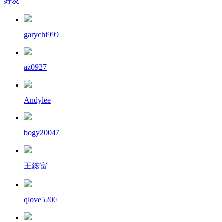
好友
garychi999
az0927
Andylee
bogy20047
王鋐富
qlove5200