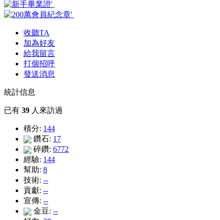
收聽TA
加為好友
給我留言
打個招呼
發送消息
統計信息
已有
39
人來訪過
積分:
144
鑽石:
17
碎鑽:
6772
經驗:
144
幫助:
8
技術:
--
貢獻:
--
宣傳:
--
金豆:
--