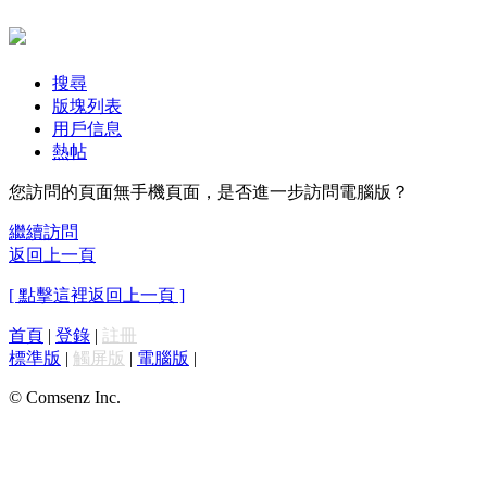
搜尋
版塊列表
用戶信息
熱帖
您訪問的頁面無手機頁面，是否進一步訪問電腦版？
繼續訪問
返回上一頁
[ 點擊這裡返回上一頁 ]
首頁
|
登錄
|
註冊
標準版
|
觸屏版
|
電腦版
|
© Comsenz Inc.