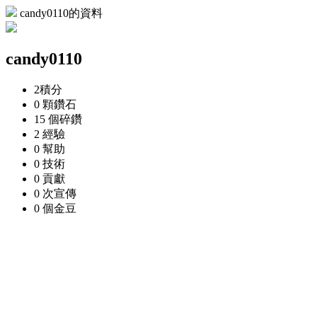
candy0110的資料
candy0110
2
積分
0 顆
鑽石
15 個
碎鑽
2
經驗
0
幫助
0
技術
0
貢獻
0 次
宣傳
0 個
金豆