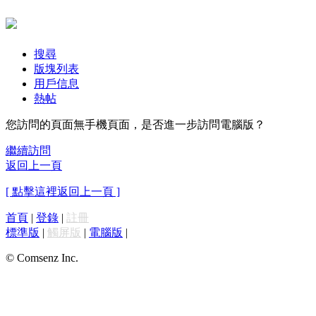
搜尋
版塊列表
用戶信息
熱帖
您訪問的頁面無手機頁面，是否進一步訪問電腦版？
繼續訪問
返回上一頁
[ 點擊這裡返回上一頁 ]
首頁
|
登錄
|
註冊
標準版
|
觸屏版
|
電腦版
|
© Comsenz Inc.