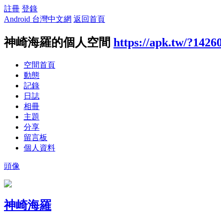
註冊
登錄
Android 台灣中文網
返回首頁
神崎海羅的個人空間
https://apk.tw/?1426
空間首頁
動態
記錄
日誌
相冊
主題
分享
留言板
個人資料
頭像
神崎海羅