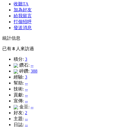
收聽TA
加為好友
給我留言
打個招呼
發送消息
統計信息
已有
8
人來訪過
積分:
3
鑽石:
--
碎鑽:
388
經驗:
3
幫助:
--
技術:
--
貢獻:
--
宣傳:
--
金豆:
--
好友:
2
主題:
--
日誌:
--