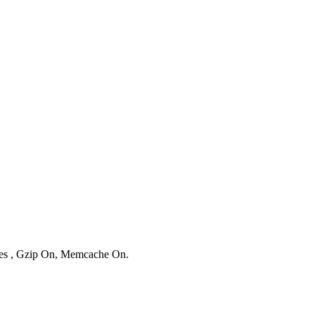
ries , Gzip On, Memcache On.