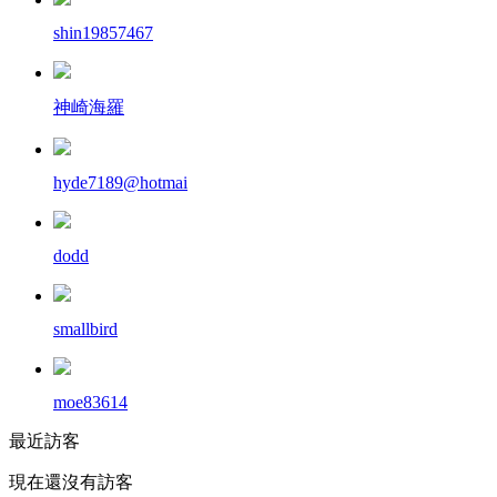
shin19857467
神崎海羅
hyde7189@hotmai
dodd
smallbird
moe83614
最近訪客
現在還沒有訪客