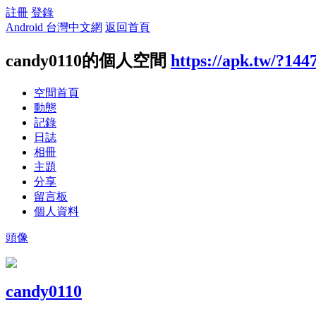
註冊
登錄
Android 台灣中文網
返回首頁
candy0110的個人空間
https://apk.tw/?144
空間首頁
動態
記錄
日誌
相冊
主題
分享
留言板
個人資料
頭像
candy0110