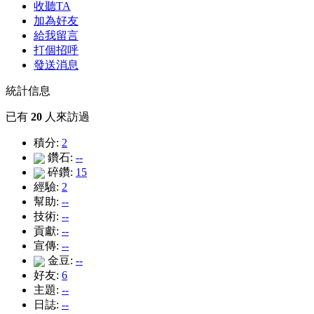
收聽TA
加為好友
給我留言
打個招呼
發送消息
統計信息
已有
20
人來訪過
積分:
2
鑽石:
--
碎鑽:
15
經驗:
2
幫助:
--
技術:
--
貢獻:
--
宣傳:
--
金豆:
--
好友:
6
主題:
--
日誌:
--