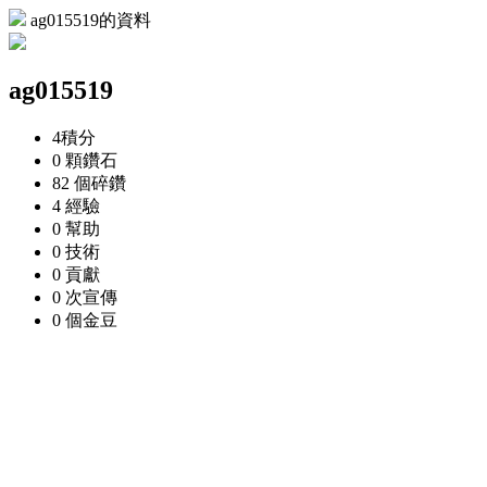
ag015519的資料
ag015519
4
積分
0 顆
鑽石
82 個
碎鑽
4
經驗
0
幫助
0
技術
0
貢獻
0 次
宣傳
0 個
金豆