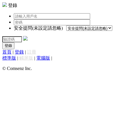
登錄
安全提問(未設定請忽略)
登錄
首頁
|
登錄
|
註冊
標準版
|
觸屏版
|
電腦版
|
© Comsenz Inc.