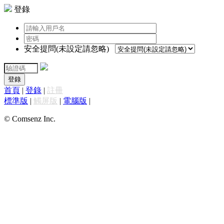
登錄
安全提問(未設定請忽略)
登錄
首頁
|
登錄
|
註冊
標準版
|
觸屏版
|
電腦版
|
© Comsenz Inc.