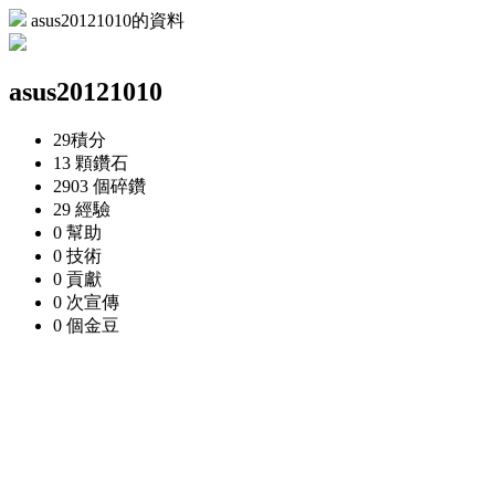
asus20121010的資料
asus20121010
29
積分
13 顆
鑽石
2903 個
碎鑽
29
經驗
0
幫助
0
技術
0
貢獻
0 次
宣傳
0 個
金豆