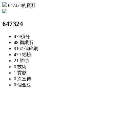
647324的資料
647324
479
積分
48 顆
鑽石
9167 個
碎鑽
479
經驗
21
幫助
0
技術
1
貢獻
0 次
宣傳
0 個
金豆