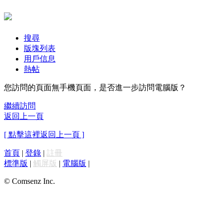
搜尋
版塊列表
用戶信息
熱帖
您訪問的頁面無手機頁面，是否進一步訪問電腦版？
繼續訪問
返回上一頁
[ 點擊這裡返回上一頁 ]
首頁
|
登錄
|
註冊
標準版
|
觸屏版
|
電腦版
|
© Comsenz Inc.