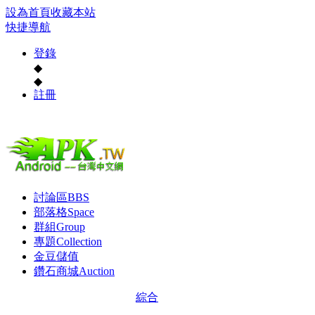
設為首頁
收藏本站
快捷導航
登錄
◆
◆
註冊
討論區
BBS
部落格
Space
群組
Group
專題
Collection
金豆儲值
鑽石商城
Auction
綜合