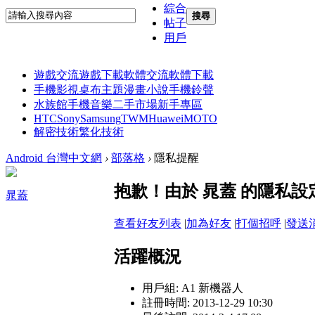
綜合
搜尋
帖子
用戶
遊戲交流
遊戲下載
軟體交流
軟體下載
手機影視
桌布主題
漫畫小說
手機鈴聲
水族館
手機音樂
二手市場
新手專區
HTC
Sony
Samsung
TWM
Huawei
MOTO
解密技術
繁化技術
Android 台灣中文網
›
部落格
›
隱私提醒
抱歉！由於 晁蓋 的隱私
晁蓋
查看好友列表
|
加為好友
|
打個招呼
|
發送
活躍概況
用戶組:
A1 新機器人
註冊時間: 2013-12-29 10:30