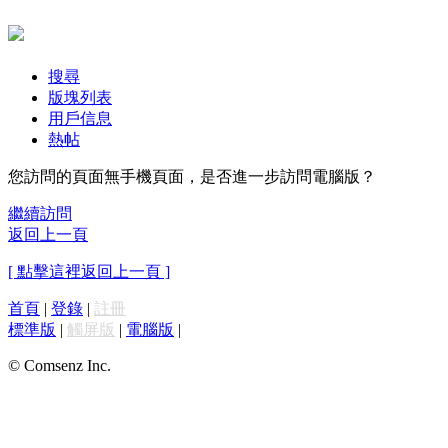
搜尋
版塊列表
用戶信息
熱帖
您訪問的頁面無手機頁面，是否進一步訪問電腦版？
繼續訪問
返回上一頁
[ 點擊這裡返回上一頁 ]
首頁
|
登錄
|
註冊
標準版
|
觸屏版
|
電腦版
|
© Comsenz Inc.