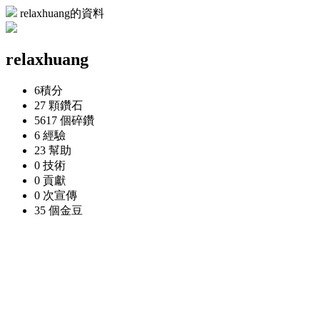
relaxhuang的資料
relaxhuang
6
積分
27 顆
鑽石
5617 個
碎鑽
6
經驗
23
幫助
0
技術
0
貢獻
0 次
宣傳
35 個
金豆