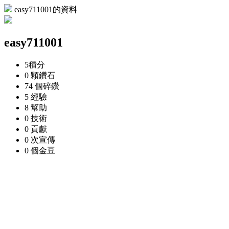
easy711001的資料
easy711001
5
積分
0 顆
鑽石
74 個
碎鑽
5
經驗
8
幫助
0
技術
0
貢獻
0 次
宣傳
0 個
金豆